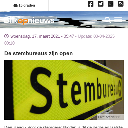
Overslaan
15 graden
en
naar
Toggl
de
inhoud
woensdag, 17. maart 2021 - 09:47
Update: 09-04-2025
gaan
09:10
De stembureaus zijn open
Foto: Archief EHF
Den Haag
Voor de stemgerechtigden is dit de derde en laatste