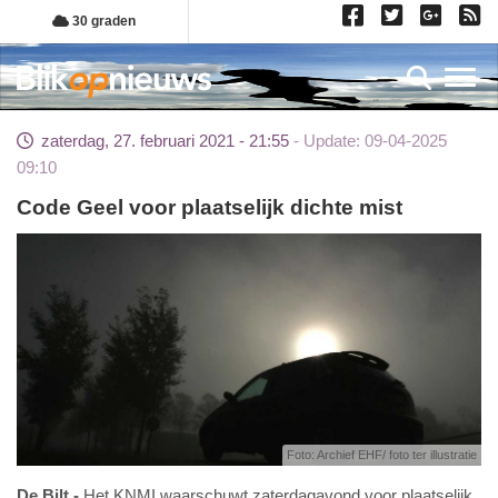
Overslaan
30 graden
en
naar
Toggl
de
inhoud
zaterdag, 27. februari 2021 - 21:55
Update: 09-04-2025
gaan
09:10
Code Geel voor plaatselijk dichte mist
Foto: Archief EHF/ foto ter illustratie
De Bilt
Het KNMI waarschuwt zaterdagavond voor plaatselijk