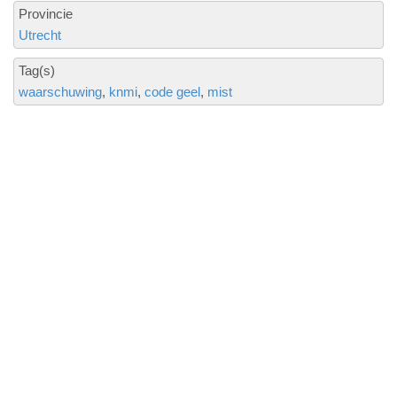
Provincie
Utrecht
Tag(s)
waarschuwing
knmi
code geel
mist