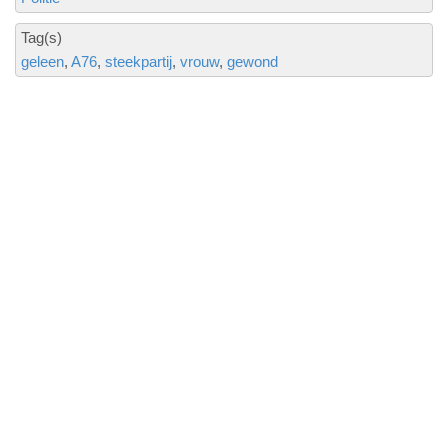
Tag(s)
geleen
A76
steekpartij
vrouw
gewond