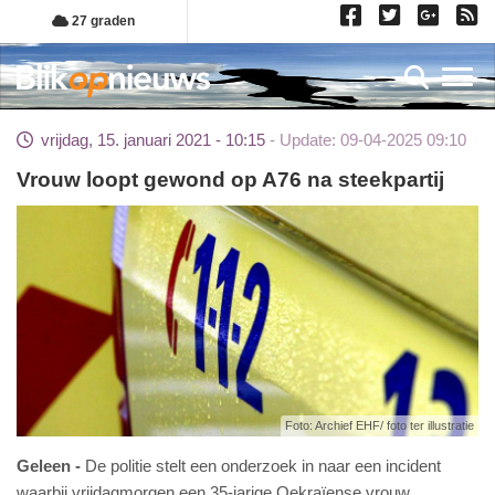
Overslaan
27 graden
en
naar
Toggl
de
inhoud
vrijdag, 15. januari 2021 - 10:15
Update: 09-04-2025 09:10
gaan
Vrouw loopt gewond op A76 na steekpartij
Foto: Archief EHF/ foto ter illustratie
Geleen
De politie stelt een onderzoek in naar een incident
waarbij vrijdagmorgen een 35-jarige Oekraïense vrouw