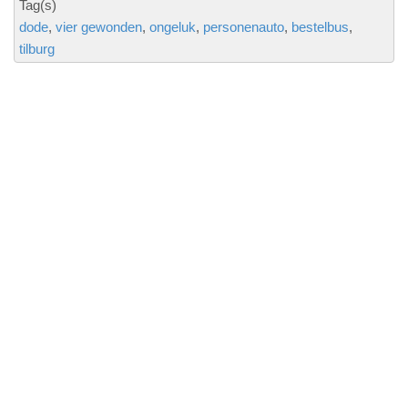
Tag(s)
dode
vier gewonden
ongeluk
personenauto
bestelbus
tilburg