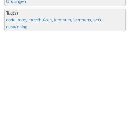
Groningen
Tag(s)
code
rood
meedhuizen
farmsum
leermens
actie
gaswinning