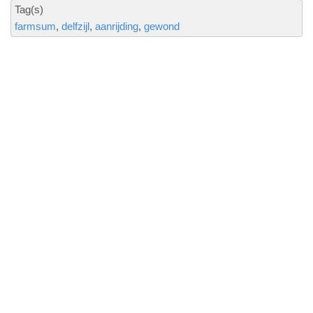
Tag(s)
farmsum
delfzijl
aanrijding
gewond