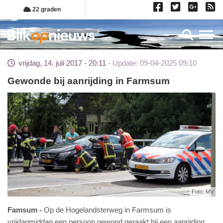
Overslaan
22 graden
en
naar
Toggl
de
inhoud
vrijdag, 14. juli 2017 - 20:11
Update: 09-04-2025 09:10
gaan
Gewonde bij aanrijding in Farmsum
Foto: MV
Famsum
Op de Hogelandsterweg in Farmsum is
vrijdagmiddag een persoon gewond geraakt bij een aanrijding.