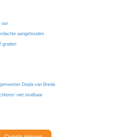
 uur
 verdachte aangehouden
32 graden
rgemeester Depla van Breda
hteren' niet strafbaar
Overig nieuws