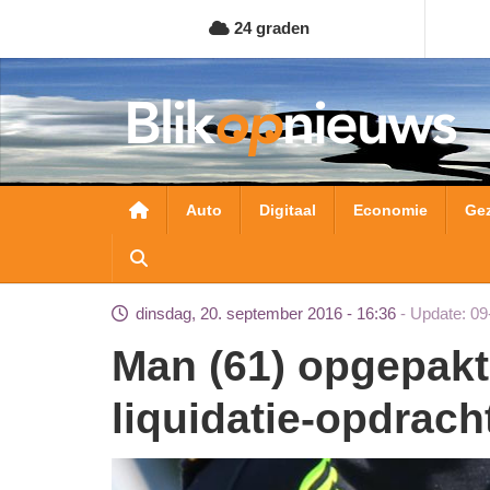
Overslaan
24 graden
en
naar
de
inhoud
gaan
Hoofdnavigatie
Auto
Digitaal
Economie
Ge
dinsdag, 20. september 2016 - 16:36
Update: 09
Man (61) opgepakt op verdenking uitzetten
liquidatie-opdrac