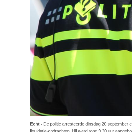
Echt
De politie arresteerde dinsdag 20 september e
liquidatie-opdrachten. Hij werd rond 9.30 uur aangeho