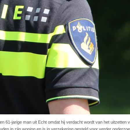
en 61-jarige man uit Echt omdat hij verdacht wordt van het uitzetten 
uden in zijn woning en is in verzekering gesteld voor verder onderzoe