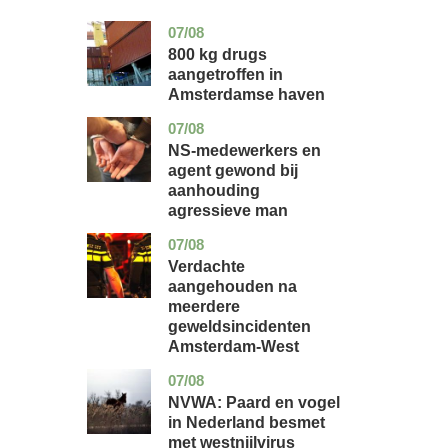
07/08
noord-
nieuws
holland
800 kg drugs
aangetroffen in
Amsterdamse haven
07/08
flevoland
nieuws
NS-medewerkers en
agent gewond bij
aanhouding
agressieve man
07/08
noord-
nieuws
holland
Verdachte
aangehouden na
meerdere
geweldsincidenten
Amsterdam-West
07/08
utrecht
nieuws
NVWA: Paard en vogel
in Nederland besmet
met westnijlvirus