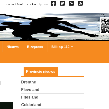
contact & info
cookie
tip ons
Nieuws
Bizzpress
Blik op 112
Provincie nieuws
Drenthe
Flevoland
Friesland
Gelderland