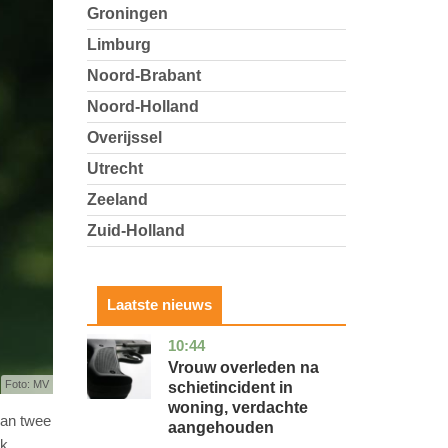
Groningen
Limburg
Noord-Brabant
Noord-Holland
Overijssel
Utrecht
Zeeland
Zuid-Holland
Laatste nieuws
10:44
zuid-
nieuws
holland
Vrouw overleden na
Foto: MV
schietincident in
woning, verdachte
van twee
aangehouden
k.