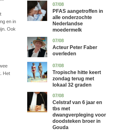
07/08
utrecht
gezondheid
PFAS aangetroffen in
t
alle onderzochte
ng en in
Nederlandse
ijn. Ook
moedermelk
07/08
noord-
glossy
holland
Acteur Peter Faber
overleden
07/08
utrecht
nieuws
twee
Tropische hitte keert
. Het
zondag terug met
lokaal 32 graden
07/08
zuid-
nieuws
holland
Celstraf van 6 jaar en
tbs met
dwangverpleging voor
doodsteken broer in
Gouda