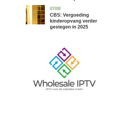
07/08
zuid-
economie
holland
CBS: Vergoeding
kinderopvang verder
gestegen in 2025
Image