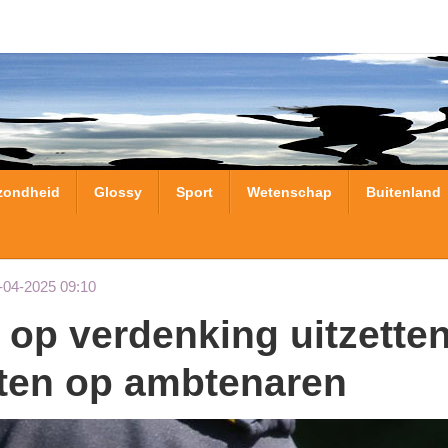
zondheid
Glossy
Sport
Wetenschap
Buitenland
-04-2025 09:10
hten op ambtenaren