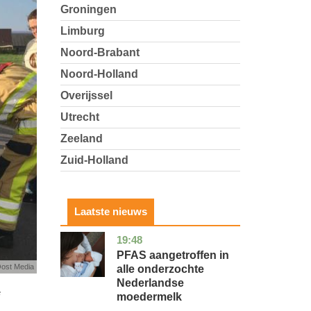
Groningen
Limburg
Noord-Brabant
Noord-Holland
Overijssel
Utrecht
Zeeland
Zuid-Holland
Laatste nieuws
19:48
utrecht
gezondheid
PFAS aangetroffen in
ost Media
alle onderzochte
Nederlandse
e
moedermelk