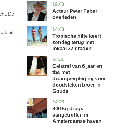
19:40
noord-
glossy
holland
Acteur Peter Faber
cht.
De
overleden
14:43
utrecht
nieuws
aak niet
Tropische hitte keert
zondag terug met
lokaal 32 graden
14:31
zuid-
nieuws
holland
Celstraf van 6 jaar en
tbs met
dwangverpleging voor
doodsteken broer in
Gouda
14:26
noord-
nieuws
holland
800 kg drugs
aangetroffen in
Amsterdamse haven