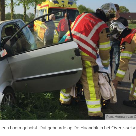
Foto: Herman van O
een boom gebotst. Dat gebeurde op De Haandrik in het Overijssels