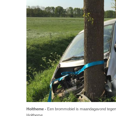
Holtheme
Een brommobiel is maandagavond tegen 
Holtheme.