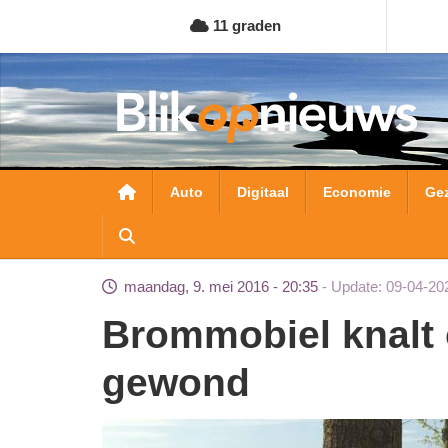
Overslaan
11 graden
en
naar
de
inhoud
gaan
Hoofdnavigatie
Auto
Digitaal
Economie
Ge
maandag, 9. mei 2016 - 20:35
Update: 09-04-20
Brommobiel knalt op boom. Bestuurder
gewond