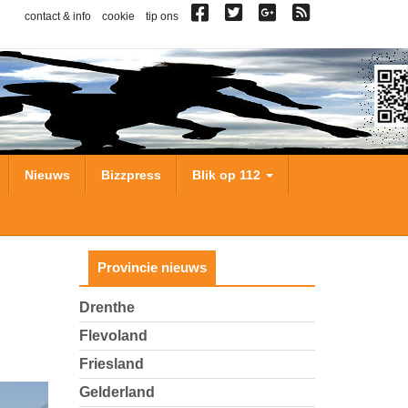
contact & info
cookie
tip ons
Nieuws
Bizzpress
Blik op 112
Provincie nieuws
Drenthe
Flevoland
Friesland
Gelderland