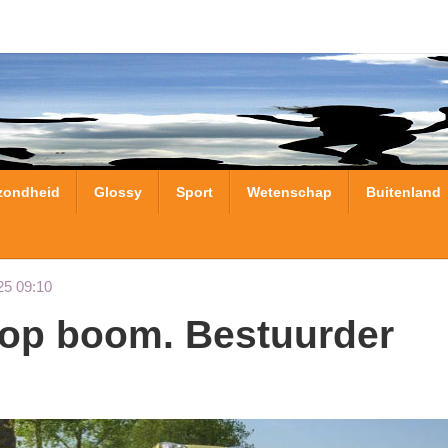
zondheid
Glossy
Sport
Wetenschap
Buitenland
25 09:10