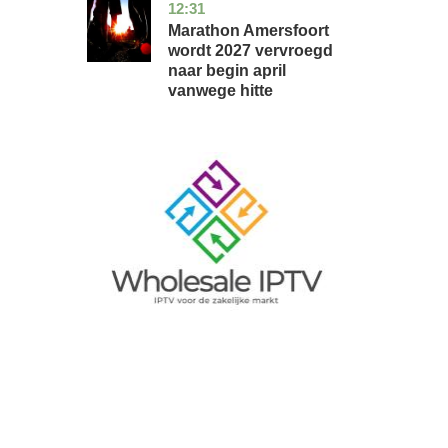
12:31
utrecht
nieuws
Marathon Amersfoort
wordt 2027 vervroegd
naar begin april
vanwege hitte
Image