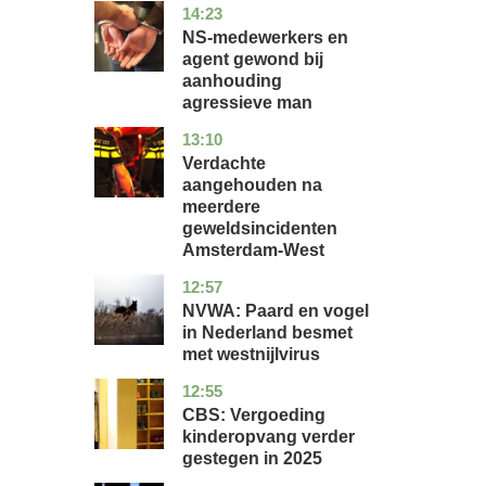
14:23
flevoland
nieuws
NS-medewerkers en
agent gewond bij
aanhouding
agressieve man
13:10
noord-
nieuws
holland
Verdachte
aangehouden na
meerdere
geweldsincidenten
Amsterdam-West
12:57
utrecht
nieuws
NVWA: Paard en vogel
in Nederland besmet
met westnijlvirus
12:55
zuid-
economie
holland
CBS: Vergoeding
kinderopvang verder
gestegen in 2025