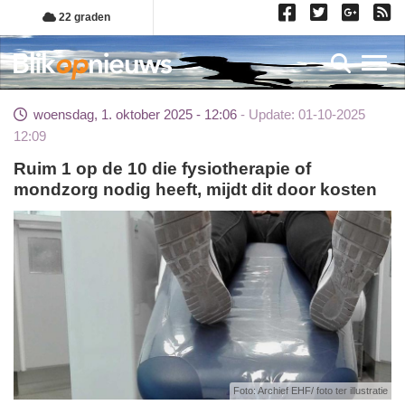
Overslaan
22 graden
en
naar
Toggl
de
inhoud
woensdag, 1. oktober 2025 - 12:06
Update: 01-10-2025
gaan
12:09
Ruim 1 op de 10 die fysiotherapie of
mondzorg nodig heeft, mijdt dit door kosten
Foto: Archief EHF/ foto ter illustratie