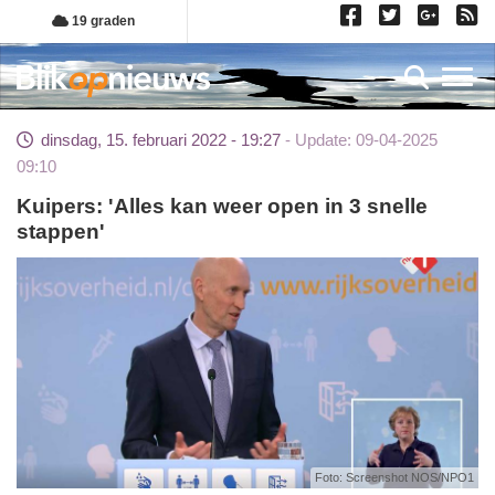
Overslaan
19 graden
en
naar
Toggl
de
inhoud
dinsdag, 15. februari 2022 - 19:27
Update: 09-04-2025
gaan
09:10
Kuipers: 'Alles kan weer open in 3 snelle
stappen'
Foto: Screenshot NOS/NPO1