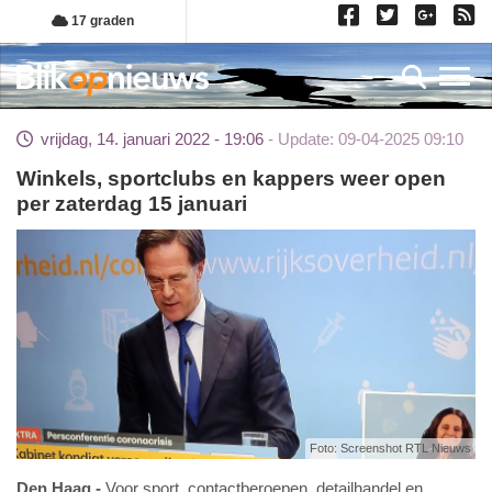
Overslaan
17 graden
en
naar
Toggl
de
inhoud
vrijdag, 14. januari 2022 - 19:06
Update: 09-04-2025 09:10
gaan
Winkels, sportclubs en kappers weer open
per zaterdag 15 januari
Foto: Screenshot RTL Nieuws
Den Haag
Voor sport, contactberoepen, detailhandel en