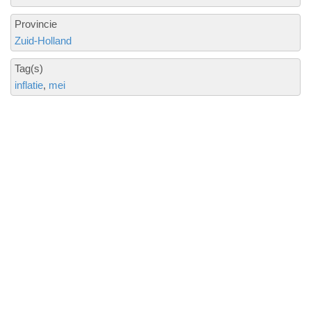
Provincie
Zuid-Holland
Tag(s)
inflatie
mei