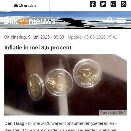
Overslaan
15 graden
en
naar
Toggl
de
inhoud
dinsdag, 9. juni 2026 - 09:39
Update: 09-06-2026 09:41
gaan
Inflatie in mei 3,5 procent
Foto: Archief EHF
Den Haag
In mei 2026 waren consumentengoederen en -
diensten 3,5 procent duurder dan een jaar eerder, meldt het