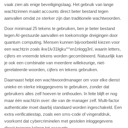
vaak zien als enige beveiligingslaag. Het gebruik van lange
wachtzinnen maakt accounts direct beter bestand tegen
aanvallen omdat ze sterker zijn dan traditionele wachtwoorden.
Door minimaal 25 tekens te gebruiken, ben je beter bestand
tegen AI-gestuurde aanvallen en toekomstige dreigingen door
quantum computing. Mensen kunnen bijvoorbeeld kiezen voor
een wachtzin zoals ikw1lv31ligku^^en1nlogg3n!, waarin letters,
cijfers en vreemde tekens worden gecombineerd. Natuurlijk kan
je ook een combinatie van meerdere willekeurige, niet-
gerelateerde woorden, cijfers en tekens gebruiken.
Daarnaast helpt een wachtwoordmanager om voor elke dienst
unieke en sterke inloggegevens te gebruiken, zonder dat
gebruikers alles zelf hoeven te onthouden. In feite blijft er nog
maar één wachtzin over: die van de manager zelf. Multi-factor
authenticatie moet daarbij standaard worden ingeschakeld. Een
extra verificatiestap, zoals een sms-code of vingerafdruk,
voorkomt dat cybercriminelen met gestolen inloggegevens
direct toegang krijgen tot accounts.