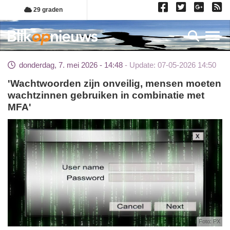
Overslaan
29 graden
en
naar
Toggl
de
inhoud
donderdag, 7. mei 2026 - 14:48
Update: 07-05-2026 14:50
gaan
'Wachtwoorden zijn onveilig, mensen moeten
wachtzinnen gebruiken in combinatie met
MFA'
Foto: PX