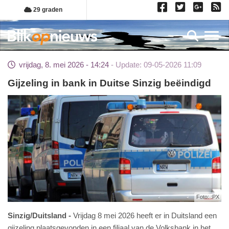
Overslaan
29 graden
en
naar
Toggl
de
inhoud
vrijdag, 8. mei 2026 - 14:24
Update: 09-05-2026 11:09
gaan
Gijzeling in bank in Duitse Sinzig beëindigd
Foto: :PX
Sinzig/Duitsland
Vrijdag 8 mei 2026 heeft er in Duitsland een
gijzeling plaatsgevonden in een filiaal van de Volksbank in het