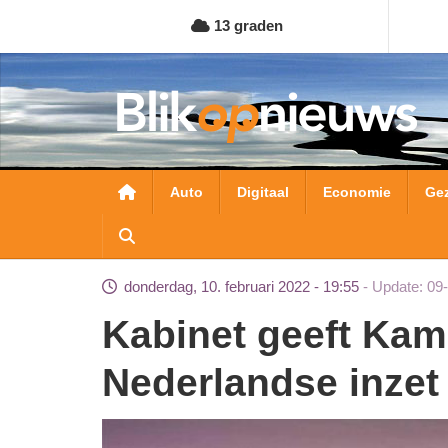
Overslaan
13 graden
en
naar
de
inhoud
gaan
Hoofdnavigatie
Auto
Digitaal
Economie
Ge
donderdag, 10. februari 2022 - 19:55
Update: 09
Kabinet geeft Kamer update over
Nederlandse inzet 