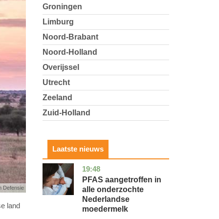
Groningen
Limburg
Noord-Brabant
Noord-Holland
Overijssel
Utrecht
Zeeland
Zuid-Holland
Laatste nieuws
19:48
utrecht
gezondheid
PFAS aangetroffen in
n Defensie
alle onderzochte
Nederlandse
se land
moedermelk