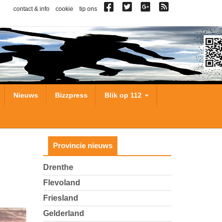
contact & info
cookie
tip ons
Nieuws
Bizzpress
Blik op 112
Provincie nieuws
Drenthe
Flevoland
Friesland
Gelderland