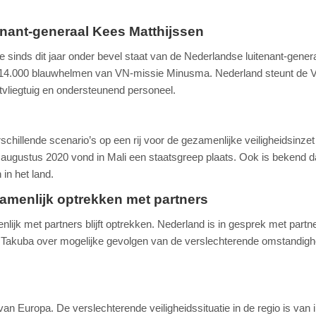
enant-generaal Kees Matthijssen
ie sinds dit jaar onder bevel staat van de Nederlandse luitenant-gener
na 14.000 blauwhelmen van VN-missie Minusma. Nederland steunt de 
vliegtuig en ondersteunend personeel.
i
chillende scenario’s op een rij voor de gezamenlijke veiligheidsinzet 
 augustus 2020 vond in Mali een staatsgreep plaats. Ook is bekend d
 in het land.
zamenlijk optrekken met partners
ijk met partners blijft optrekken. Nederland is in gesprek met partne
akuba over mogelijke gevolgen van de verslechterende omstandigh
 van Europa. De verslechterende veiligheidssituatie in de regio is van 