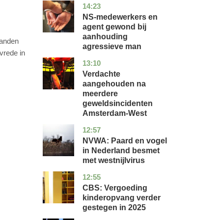
14:23
flevoland
nieuws
NS-medewerkers en
agent gewond bij
aanhouding
landen
agressieve man
vrede in
13:10
noord-
nieuws
holland
Verdachte
aangehouden na
meerdere
geweldsincidenten
Amsterdam-West
12:57
utrecht
nieuws
NVWA: Paard en vogel
in Nederland besmet
met westnijlvirus
12:55
zuid-
economie
holland
CBS: Vergoeding
kinderopvang verder
gestegen in 2025