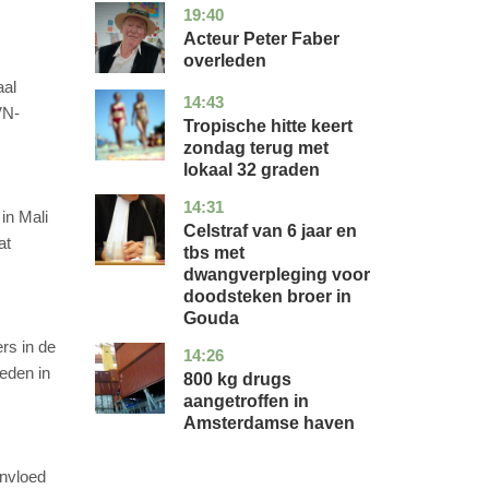
19:40
noord-
glossy
holland
Acteur Peter Faber
overleden
aal
14:43
utrecht
nieuws
VN-
Tropische hitte keert
zondag terug met
lokaal 32 graden
14:31
zuid-
nieuws
in Mali
holland
Celstraf van 6 jaar en
at
tbs met
dwangverpleging voor
doodsteken broer in
Gouda
rs in de
14:26
noord-
nieuws
eden in
holland
800 kg drugs
aangetroffen in
Amsterdamse haven
invloed