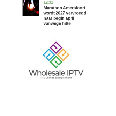
12:31
utrecht
nieuws
Marathon Amersfoort
wordt 2027 vervroegd
naar begin april
vanwege hitte
Image