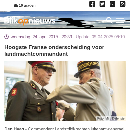
Overslaan
16 graden
en
naar
Toggl
de
inhoud
woensdag, 24. april 2019 - 20:33
Update: 09-04-2025 09:10
gaan
Hoogste Franse onderscheiding voor
landmachtcommandant
Foto: Min. Defensie
Den Haag
Commandant Landstrijdkrachten luitenant-generaal