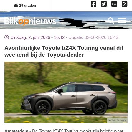
Overslaan
29 graden
en
naar
Toggl
de
inhoud
dinsdag, 2. juni 2026 - 16:42
Update: 02-06-2026 16:43
gaan
Avontuurlijke Toyota bZ4X Touring vanaf dit
weekend bij de Toyota-dealer
Foto: Toyota
Amsterdam
De Toyota bZ4X Touring maakt zijn belofte waar