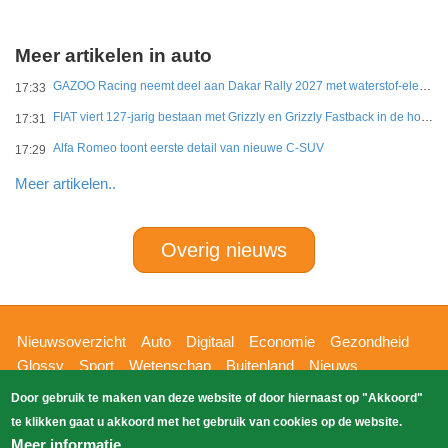
Meer artikelen in auto
GAZOO Racing neemt deel aan Dakar Rally 2027 met waterstof-elektrisch prototype van DKR GR Hilux
17:33
FIAT viert 127-jarig bestaan met Grizzly en Grizzly Fastback in de hoofdrol
17:31
Alfa Romeo toont eerste detail van nieuwe C-SUV
17:29
Meer artikelen..
Overig nieuws
Hoofdnavigatie
Nieuwsoverzicht
Auto
Digitaal
Economie
Gezondheid
Glossy
Sport
Wetenschap
Buitenland
Nieuws
Bizzpress
Blik op 112
Provincies
Weekoverzicht
Door gebruik te maken van deze website of door hiernaast op "Akkoord"
Copyright Blik Op Nieuws 2026
gehost
Zoeken
te klikken gaat u akkoord met het gebruik van cookies op de website.
EK-Media.nl
door
Meer informatie