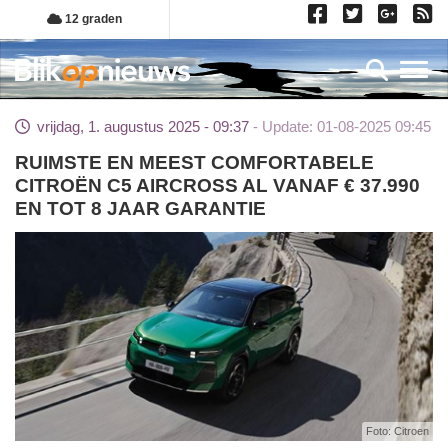
Overslaan
12 graden
en
naar
Toggl
de
inhoud
vrijdag, 1. augustus 2025 - 09:37
Update: 01-08-2025 09:45
gaan
RUIMSTE EN MEEST COMFORTABELE
CITROËN C5 AIRCROSS AL VANAF € 37.990
EN TOT 8 JAAR GARANTIE
Foto: Citroen