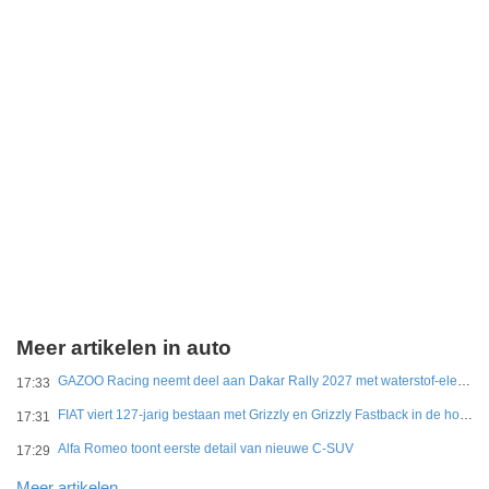
Meer artikelen in auto
GAZOO Racing neemt deel aan Dakar Rally 2027 met waterstof-elektrisch prototype van DKR GR Hilux
17:33
FIAT viert 127-jarig bestaan met Grizzly en Grizzly Fastback in de hoofdrol
17:31
Alfa Romeo toont eerste detail van nieuwe C-SUV
17:29
Meer artikelen..