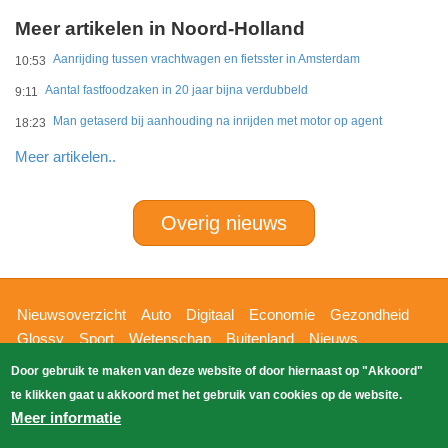
Meer artikelen in Noord-Holland
Aanrijding tussen vrachtwagen en fietsster in Amsterdam
10:53
Aantal fastfoodzaken in 20 jaar bijna verdubbeld
9:11
Man getaserd bij aanhouding na inrijden met motor op agent
18:23
Meer artikelen..
Overig nieuws
Hoofdnavigatie
Nieuwsoverzicht
Auto
Digitaal
Economie
Gezondheid
Glossy
Sport
Wetenschap
Buitenland
Nieuws
Bizzpress
Blik op 112
Provincies
Weekoverzicht
Door gebruik te maken van deze website of door hiernaast op "Akkoord"
Copyright Blik Op Nieuws 2026
gehost
Zoeken
te klikken gaat u akkoord met het gebruik van cookies op de website.
EK-Media.nl
door
Meer informatie