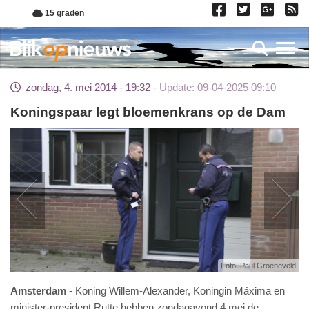
Overslaan
15 graden
en
naar
Toggl
de
inhoud
zondag, 4. mei 2014 - 19:32
Update: 09-04-2025 09:10
gaan
Koningspaar legt bloemenkrans op de Dam
Foto: Paul Groeneveld
Amsterdam
Koning Willem-Alexander, Koningin Máxima en
minister-president Rutte hebben zondagavond 4 mei de