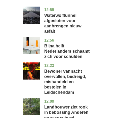
12:59
noord-
nieuws
holland
Waterwolftunnel
afgesloten voor
aanbrengen nieuw
asfalt
12:56
noord-
economie
holland
Bijna helft
Nederlanders schaamt
zich voor schulden
12:23
zuid-
nieuws
holland
Bewoner vannacht
overvallen, bedreigd,
mishandeld en
bestolen in
Leidschendam
12:00
drenthe
nieuws
Landbouwer ziet rook
in bebossing Anderen
en waarschuwt