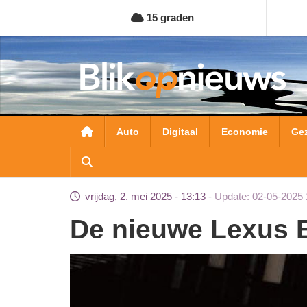
Overslaan
15 graden
en
naar
de
inhoud
gaan
Hoofdnavigatie
Auto
Digitaal
Economie
Ge
vrijdag, 2. mei 2025 - 13:13
Update: 02-05-2025 
De nieuwe Lexus 