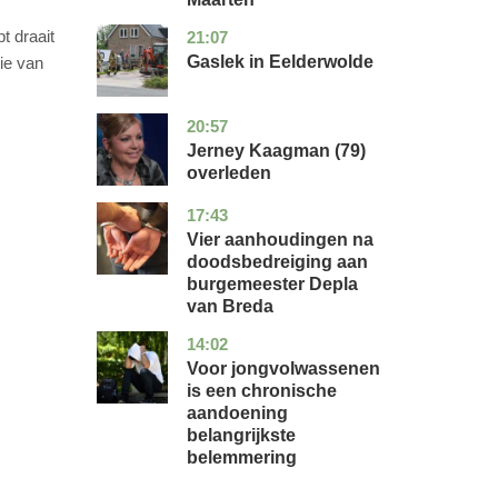
t draait
21:07
drenthe
nieuws
Gaslek in Eelderwolde
ie van
20:57
noord-
glossy
holland
Jerney Kaagman (79)
overleden
17:43
noord-
nieuws
brabant
Vier aanhoudingen na
doodsbedreiging aan
burgemeester Depla
van Breda
14:02
utrecht
gezondheid
Voor jongvolwassenen
is een chronische
aandoening
belangrijkste
belemmering