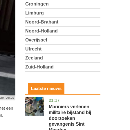
Groningen
Limburg
Noord-Brabant
Noord-Holland
Overijssel
Utrecht
Zeeland
Zuid-Holland
Laatste nieuws
oto: Lexus
21:17
buitenland
Mariniers verlenen
met een
militaire bijstand bij
er.
doorzoeken
gevangenis Sint
Maarten