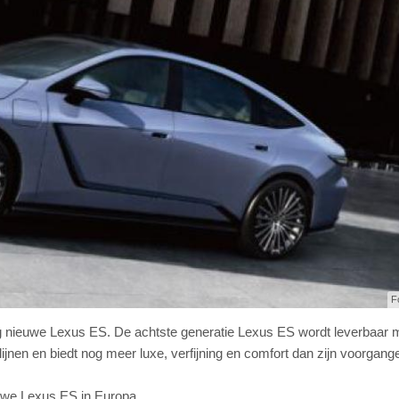
F
ig nieuwe Lexus ES. De achtste generatie Lexus ES wordt leverbaar 
jflijnen en biedt nog meer luxe, verfijning en comfort dan zijn voorgang
euwe Lexus ES in Europa.