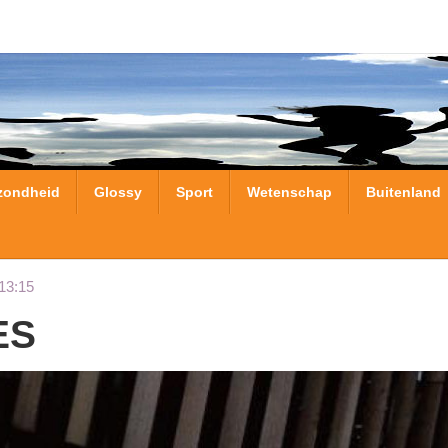
zondheid
Glossy
Sport
Wetenschap
Buitenland
13:15
ES