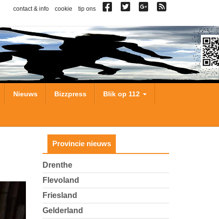
contact & info
cookie
tip ons
Nieuws
Bizzpress
Blik op 112
Provincie nieuws
Drenthe
Flevoland
Friesland
Gelderland