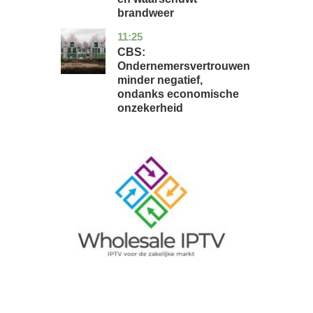
brandweer
11:25
zuid-
economie
holland
CBS:
Ondernemersvertrouwen
minder negatief,
ondanks economische
onzekerheid
Image