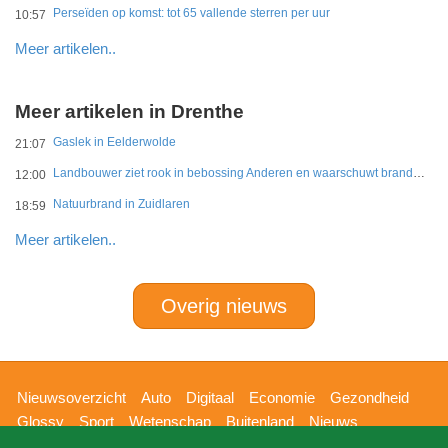
Perseïden op komst: tot 65 vallende sterren per uur
10:57
Meer artikelen..
Meer artikelen in Drenthe
Gaslek in Eelderwolde
21:07
Landbouwer ziet rook in bebossing Anderen en waarschuwt brandweer
12:00
Natuurbrand in Zuidlaren
18:59
Meer artikelen..
Overig nieuws
Hoofdnavigatie
Nieuwsoverzicht
Auto
Digitaal
Economie
Gezondheid
Glossy
Sport
Wetenschap
Buitenland
Nieuws
Bizzpress
Blik op 112
Provincies
Weekoverzicht