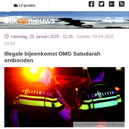
Overslaan
13 graden
en
naar
Toggl
de
inhoud
zaterdag, 25. januari 2025 - 11:26
Update: 09-04-2025
gaan
09:10
Illegale bijeenkomst OMG Satudarah
ontbonden
Foto: Archief EHF/ foto ter illustratie