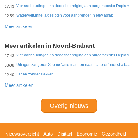
Vier aanhoudingen na doodsbedreiging aan burgemeester Depla van Breda
17:43
Waterwolftunnel afgesloten voor aanbrengen nieuw asfalt
12:59
Meer artikelen..
Meer artikelen in Noord-Brabant
Vier aanhoudingen na doodsbedreiging aan burgemeester Depla van Breda
17:43
Uitingen zangeres Sophie 'witte mannen naar achteren' niet strafbaar
03/08
Laden zonder stekker
12:40
Meer artikelen..
Overig nieuws
Hoofdnavigatie
Nieuwsoverzicht
Auto
Digitaal
Economie
Gezondheid